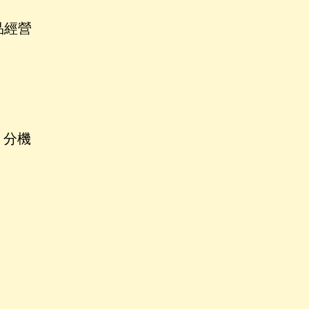
品經營
、分機